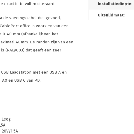
 exact in te vullen uiteraard.
Installatiediepte:
Uitsnijdmaat:
ia de voedingskabel dus gevoed,
 CablePort office is voorzien van een
s 0-40 mm (afhankelijk van het
t maximaal 40mm. De randen zijn van een
t is (RAL9003) dat geeft een zeer
n USB Laadstation met een USB A en
e 3.0 en USB C van PD.
x Leeg
,5A
, 20V/1,5A