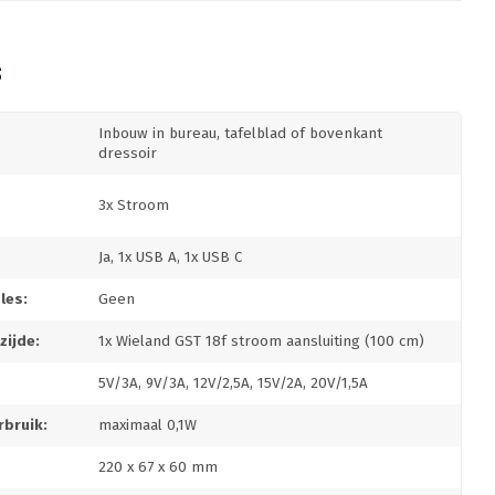
S
Inbouw in bureau, tafelblad of bovenkant
dressoir
3x Stroom
Ja, 1x USB A, 1x USB C
les:
Geen
zijde:
1x Wieland GST 18f stroom aansluiting (100 cm)
5V/3A, 9V/3A, 12V/2,5A, 15V/2A, 20V/1,5A
rbruik:
maximaal 0,1W
220 x 67 x 60 mm