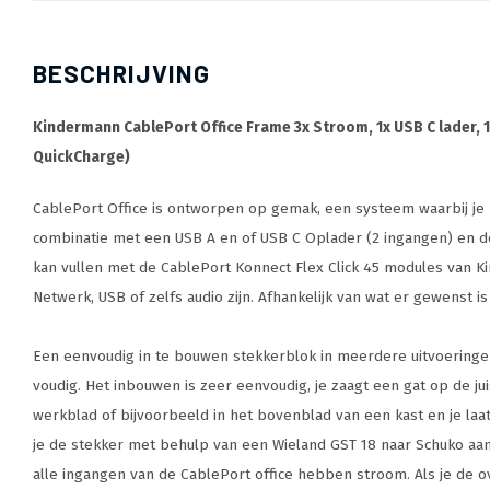
BESCHRIJVING
Kindermann CablePort Office Frame 3x Stroom, 1x USB C lader, 
QuickCharge)
CablePort Office is ontworpen op gemak, een systeem waarbij je 
combinatie met een USB A en of USB C Oplader (2 ingangen) en de 
kan vullen met de CablePort Konnect Flex Click 45 modules van K
Netwerk, USB of zelfs audio zijn. Afhankelijk van wat er gewenst 
Een eenvoudig in te bouwen stekkerblok in meerdere uitvoeringen 
voudig. Het inbouwen is zeer eenvoudig, je zaagt een gat op de jui
werkblad of bijvoorbeeld in het bovenblad van een kast en je laa
je de stekker met behulp van een Wieland GST 18 naar Schuko aan
alle ingangen van de CablePort office hebben stroom. Als je de