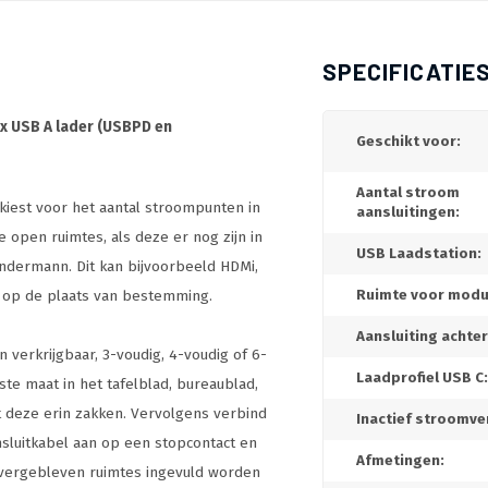
SPECIFICATIE
1x USB A lader (USBPD en
Geschikt voor:
Aantal stroom
kiest voor het aantal stroompunten in
aansluitingen:
open ruimtes, als deze er nog zijn in
USB Laadstation:
indermann. Dit kan bijvoorbeeld HDMi,
is op de plaats van bestemming.
Ruimte voor modu
Aansluiting achter
verkrijgbaar, 3-voudig, 4-voudig of 6-
Laadprofiel USB C:
ste maat in het tafelblad, bureaublad,
t deze erin zakken. Vervolgens verbind
Inactief stroomve
sluitkabel aan op een stopcontact en
Afmetingen:
 overgebleven ruimtes ingevuld worden