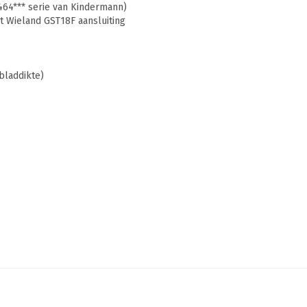
7464*** serie van Kindermann)
t Wieland GST18F aansluiting
bladdikte)