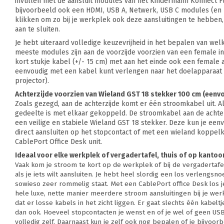
invullen met de aansluit modules van het Kindermann Konnect Fl
bijvoorbeeld ook een HDMI, USB A, Netwerk, USB C modules (en 
klikken om zo bij je werkplek ook deze aansluitingen te hebben
aan te sluiten.
Je hebt uiteraard volledige keuzevrijheid in het bepalen van wel
meeste modules zijn aan de voorzijde voorzien van een female in
kort stukje kabel (+/- 15 cm) met aan het einde ook een female a
eenvoudig met een kabel kunt verlengen naar het doelapparaat
projector).
Achterzijde voorzien van Wieland GST 18 stekker 100 cm (eenv
Zoals gezegd, aan de achterzijde komt er één stroomkabel uit. A
gedeelte is met elkaar gekoppeld. De stroomkabel aan de achter
een veilige en stabiele Wieland GST 18 stekker. Deze kun je ee
direct aansluiten op het stopcontact of met een wieland koppe
CablePort Office Desk unit.
Ideaal voor elke werkplek of vergadertafel, thuis of op kantoo
Vaak kom je stroom te kort op de werkplek of bij de vergadertafel
als je iets wilt aansluiten. Je hebt heel slordig een los verlengsnoe
sowieso zeer rommelig staat. Met een CablePort office Desk los j
hele luxe, nette manier meerdere stroom aansluitingen bij je we
dat er losse kabels in het zicht liggen. Er gaat slechts één kabelt
dan ook. Hoeveel stopcontacten je wenst en of je wel of geen USB
volledig zelf. Daarnaast kun je zelf ook nog bepalen of je bijvoor