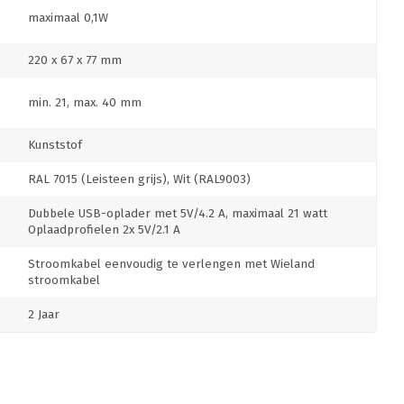
maximaal 0,1W
220 x 67 x 77 mm
min. 21, max. 40 mm
Kunststof
RAL 7015 (Leisteen grijs), Wit (RAL9003)
Dubbele USB-oplader met 5V/4.2 A, maximaal 21 watt
Oplaadprofielen 2x 5V/2.1 A
Stroomkabel eenvoudig te verlengen met Wieland
stroomkabel
2 Jaar