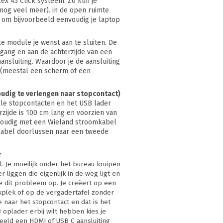
ex 45 Click systeem. Zo kun je
nog veel meer). in de open ruimte
, om bijvoorbeeld eenvoudig je laptop
ke module je wenst aan te sluiten. De
gang en aan de achterzijde van een
ansluiting. Waardoor je de aansluiting
 (meestal een scherm of een
oudig te verlengen naar stopcontact)
lle stopcontacten en het USB lader
zijde is 100 cm lang en voorzien van
nvoudig met een Wieland stroomkabel
lkabel doorlussen naar een tweede
r
. Je moeilijk onder het bureau kruipen
r liggen die eigenlijk in de weg ligt en
e dit probleem op. Je creëert op een
rkplek of op de vergadertafel zonder
je naar het stopcontact en dat is het
 oplader erbij wilt hebben kies je
beeld een HDMI of USB C aansluiting