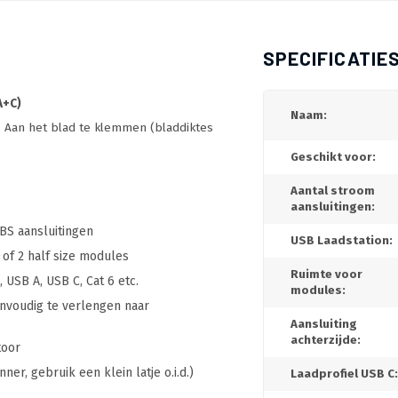
SPECIFICATIE
A+C)
Naam:
l. Aan het blad te klemmen (bladdiktes
Geschikt voor:
Aantal stroom
aansluitingen:
BS aansluitingen
USB Laadstation:
 of 2 half size modules
Ruimte voor
USB A, USB C, Cat 6 etc.
modules:
nvoudig te verlengen naar
Aansluiting
achterzijde:
toor
ner, gebruik een klein latje o.i.d.)
Laadprofiel USB C: