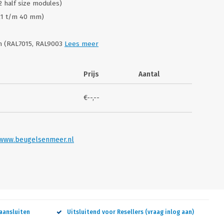
 2 half size modules)
 21 t/m 40 mm)
en (RAL7015, RAL9003
Lees meer
Prijs
Aantal
€--,--
www.beugelsenmeer.nl
aansluiten
Uitsluitend voor Resellers (vraag inlog aan)