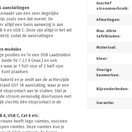
Inactief
S aansluitingen
stroomverbruik:
 gemaakt van een zeer degelijke
rijs zoals men dat noemt. De
Afmetingen:
r altijd een basis aanwezig is aan
A en USB C. Deze zijn altijd in het wit
Max. dikte
nteld, zodat de aansluitingen
tafelbladen:
Materiaal:
size modules
ge posities en 1x een USB Laadstation
Kleur:
eide 5V / 2,1 A (max.) en ook
 waar je 1 full-size of 2 half-size
Overige
 kunt plaatsen.
kenmerken:
akeld en je vindt aan de achterzijde
land GST 18 aansluiting, waar je een
Bijzonderheden:
stopcontact aan te sluiten. Stel je
e de stroom eenvoudig doorlussen met
jk slechts één stopcontact in de
Garantie:
 A, USB C, Cat 6 etc.
ermann heeft lege ruimtes, voorzien
open ruimtes. Deze ruimtes kun je