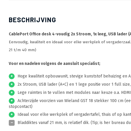
BESCHRIJVING
CablePort Office desk 4-voudig 2x Stroom, 1x leeg, USB lader (
Eenvoudig, kwaliteit en ideaal voor elke werkplek of vergaderzaa
21 t/m 40 mm)
Voor en nadelen volgens de aansluit specialist;
+
Hoge kwaliteit opbouwunit, stevige kunststof behuizing en A
+
2x Stroom, USB lader (A+C) en 1 lege positie voor 1 full size,
+
Lege ruimtes in te vullen met modules naar keuze o.a. HDMI, 
+
Achterzijde voorzien van Wieland GST 18 stekker 100 cm (ee
stopcontact)
+
Ideaal voor elke werkplek of vergadertafel, thuis of op kan
–
Bladdiktes vanaf 21 mm, is relatief dik. (Tip; is her bureau dun