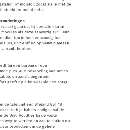
station of monitor, zodat als je met de
it steekt en beeld hebt.
veranderingen
vanuit gaan dat hij tientallen jaren
e modules als deze aanwezig zijn. . Kun
vendien kun je hem eenvoudig los
els los, unit eraf en opnieuw plaatsen
er van zult hebben.
rdt bij een bureau of een
mde plek. Alle bekabeling kan netjes
abels en aansluitingen zijn
ort geeft op elke werkplek en zorgt
an de tafelunit een Wieland GST 18
rnaast heb je kabels nodig vanaf de
 de Unit. Houdt er bij de vaste
es weg te werken en aan te sluiten op
juiste producten om de gehele