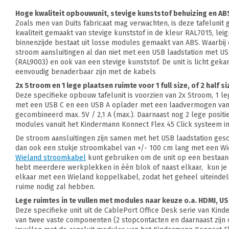
Hoge kwaliteit opbouwunit, stevige kunststof behuizing en AB
Zoals men van Duits fabricaat mag verwachten, is deze tafelunit
kwaliteit gemaakt van stevige kunststof in de kleur RAL7015, leig
binnenzijde bestaat uit losse modules gemaakt van ABS. Waarbij e
stroom aansluitingen al dan niet met een USB laadstation met USB 
(RAL9003) en ook van een stevige kunststof. De unit is licht geka
eenvoudig benaderbaar zijn met de kabels
2x Stroom en 1 lege plaatsen ruimte voor 1 full size, of 2 half 
Deze specifieke opbouw tafelunit is voorzien van 2x Stroom, 1 le
met een USB C en een USB A oplader met een laadvermogen van b
gecombineerd max. 5V / 2,1 A (max.). Daarnaast nog 2 lege posities
modules vanuit het Kindermann Konnect Flex 45 Click systeem in
De stroom aansluitingen zijn samen met het USB laadstation gesch
dan ook een stukje stroomkabel van +/- 100 cm lang met een Wie
Wieland stroomkabel
kunt gebruiken om de unit op een bestaand 
hebt meerdere werkplekken in één blok of naast elkaar, kun j
elkaar met een Wieland koppelkabel, zodat het geheel uiteindeli
ruime nodig zal hebben.
Lege ruimtes in te vullen met modules naar keuze o.a. HDMI, USB
Deze specifieke unit uit de CablePort Office Desk serie van Kind
van twee vaste componenten (2 stopcontacten en daarnaast zijn 