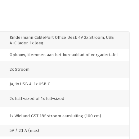
S
Kindermann CablePort Office Desk 4V 2x Stroom, USB
A+C lader, 1x leeg
Opbouw, klemmen aan het bureaublad of vergadertafel
2x Stroom
Ja, 1x USB A, 1x USB C
2x half-sized of 1x full-sized
1x Wieland GST 18f stroom aansluiting (100 cm)
5V / 2,1 A (max)