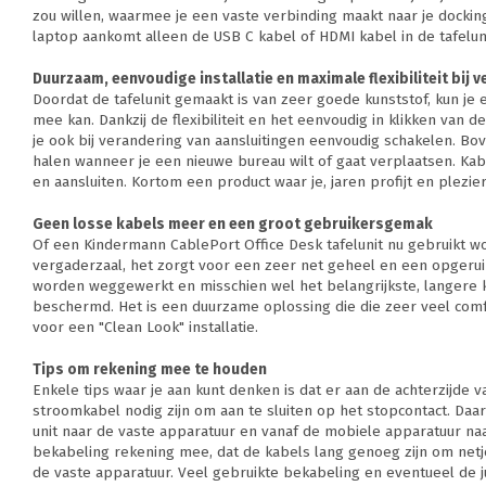
zou willen, waarmee je een vaste verbinding maakt naar je docking
laptop aankomt alleen de USB C kabel of HDMI kabel in de tafelun
Duurzaam, eenvoudige installatie en maximale flexibiliteit bij 
Doordat de tafelunit gemaakt is van zeer goede kunststof, kun je er
mee kan. Dankzij de flexibiliteit en het eenvoudig in klikken van d
je ook bij verandering van aansluitingen eenvoudig schakelen. Bo
halen wanneer je een nieuwe bureau wilt of gaat verplaatsen. Kab
en aansluiten. Kortom een product waar je, jaren profijt en plezi
Geen losse kabels meer en een groot gebruikersgemak
Of een Kindermann CablePort Office Desk tafelunit nu gebruikt wo
vergaderzaal, het zorgt voor een zeer net geheel en een opgerui
worden weggewerkt en misschien wel het belangrijkste, langere k
beschermd. Het is een duurzame oplossing die die zeer veel comf
voor een "Clean Look" installatie.
Tips om rekening mee te houden
Enkele tips waar je aan kunt denken is dat er aan de achterzijde v
stroomkabel nodig zijn om aan te sluiten op het stopcontact. Daa
unit naar de vaste apparatuur en vanaf de mobiele apparatuur naar
bekabeling rekening mee, dat de kabels lang genoeg zijn om netj
de vaste apparatuur. Veel gebruikte bekabeling en eventueel de 