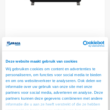
Conference Speakers en Microfoons
Speakers
Stroomkabels
TV st
Acces
HDMI 
Displ
USB C 
Draai
USB C 
Verle
BNC T
Coax &
Audio
XLR &
Camera Beugels
Overige
BNC / SDI Kabels
Access
HDMI 
USB C
USB C 
Stekk
BNC A
Coax 
Audio
Conne
Kabels voor Camera's
Coax en F-Connector Kabels
HDMI 
USB C
USB A 
Power
BNC a
RCA &
Overige Camera Accessoires
Composiet Video Kabels
HDMI 
USB C
USB 2.
Stroo
RCA &
Audio kabels
LEVERTIJD 2 TOT 3 DAGEN
USB 2
Deze website maakt gebruik van cookies
XLR en Jack kabels
• 2x Stroom, 2x leeg (2 full size of 4 half size modules)
USB 2
Wij gebruiken cookies om content en advertenties te
• Eenvoudig te klemmen aan het tafelblad (dikte 21 t/m 40 mm)
personaliseren, om functies voor social media te bieden
Speaker kabels
• Achterzijde Wieland GST 18 kabel (+/- 100 cm)
en om ons websiteverkeer te analyseren. Ook delen we
• Stevige kunststof behuizing en ABS aansluitingen (leigrijs RAL7015 en
informatie over uw gebruik van onze site met onze
wit RAL9003
Lees meer
partners voor social media, adverteren en analyse. Deze
partners kunnen deze gegevens combineren met andere
Variant
Prijs
Aantal
informatie die u aan ze heeft verstrekt of die ze hebben
CablePort Office Desk 4V 2x