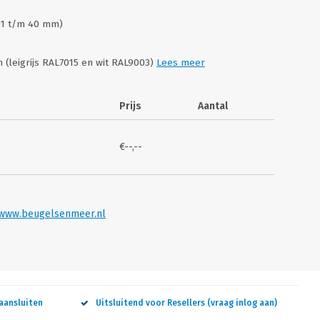
 21 t/m 40 mm)
n (leigrijs RAL7015 en wit RAL9003)
Lees meer
Prijs
Aantal
€--,--
www.beugelsenmeer.nl
aansluiten
Uitsluitend voor Resellers (vraag inlog aan)