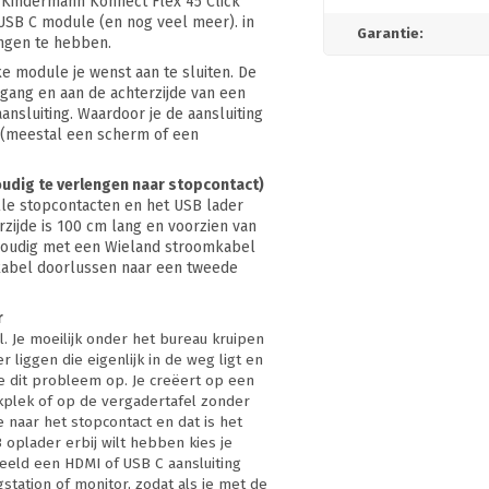
t Kindermann Konnect Flex 45 Click
USB C module (en nog veel meer). in
Garantie:
ingen te hebben.
ke module je wenst aan te sluiten. De
gang en aan de achterzijde van een
ansluiting. Waardoor je de aansluiting
 (meestal een scherm of een
oudig te verlengen naar stopcontact)
lle stopcontacten en het USB lader
zijde is 100 cm lang en voorzien van
nvoudig met een Wieland stroomkabel
lkabel doorlussen naar een tweede
r
. Je moeilijk onder het bureau kruipen
r liggen die eigenlijk in de weg ligt en
e dit probleem op. Je creëert op een
rkplek of op de vergadertafel zonder
je naar het stopcontact en dat is het
 oplader erbij wilt hebben kies je
beeld een HDMI of USB C aansluiting
station of monitor, zodat als je met de