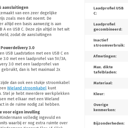
S aansluitingen
Laadprofiel USB
 gemaakt van een zeer degelijke
C:
rijs zoals men dat noemt. De
r altijd een basis aanwezig is aan
Laadprofiel
A en USB C. Deze zijn altijd in het wit
gecombineerd:
nteld, zodat de aansluitingen
Inactief
stroomverbruik:
 Powerdelivery 3.0
 een USB Laadstation met een USB C en
Afmetingen:
e 3.0 met een laadprofiel van 5V/3A,
very 3.0 met een laadprofiel van
Max. dikte
g gebruikt, dan is het maximaal 2x
tafelbladen:
erzijde dan ook een stukje stroomkabel
Materiaal:
 een
Wieland stroomkabel
kunt
en. Stel je hebt meerdere werkplekken
Kleur:
ssen met elkaar met een Wieland
act in de ruime nodig zal hebben.
Overige
kenmerken:
e voor eigen invulling
n Kindermann volledig ingevuld en
units waarbij er nog extra ruimte over
Bijzonderheden: