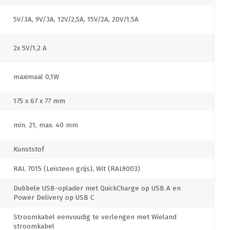
5V/3A, 9V/3A, 12V/2,5A, 15V/2A, 20V/1,5A
2x 5V/1,2 A
maximaal 0,1W
175 x 67 x 77 mm
min. 21, max. 40 mm
Kunststof
RAL 7015 (Leisteen grijs), Wit (RAL9003)
Dubbele USB-oplader met QuickCharge op USB A en
Power Delivery op USB C
Stroomkabel eenvoudig te verlengen met Wieland
stroomkabel