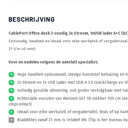
BESCHRIJVING
CablePort Office desk 3-voudig 2x Stroom, 1xUSB lader A+C (QC
Eenvoudig, kwaliteit en ideaal voor elke werkplek of vergaderzaa
21 t/m 40 mm)
Voor en nadelen volgens de aansluit specialist;
+
Hoge kwaliteit opbouwunit, stevige kunststof behuizing en A
+
2x Stroom en 1x USB Lader met USB A 3.0 QuickCharge en US
+
Volledig gevulde uitvoering, ook groter verkrijgbaar met rui
+
Achterzijde voorzien van Wieland GST 18 stekker 100 cm (ee
stopcontact)
+
Ideaal voor elke werkplek of vergadertafel, thuis of op kan
–
Bladdiktes vanaf 21 mm, is relatief dik. (Tip; is her bureau dun