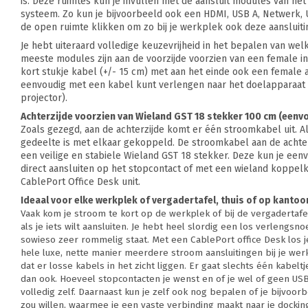
is. Deze ruimtes kun je invullen met de aansluit modules van he
systeem. Zo kun je bijvoorbeeld ook een HDMI, USB A, Netwerk, 
de open ruimte klikken om zo bij je werkplek ook deze aansluit
Je hebt uiteraard volledige keuzevrijheid in het bepalen van wel
meeste modules zijn aan de voorzijde voorzien van een female in
kort stukje kabel (+/- 15 cm) met aan het einde ook een female a
eenvoudig met een kabel kunt verlengen naar het doelapparaat
projector).
Achterzijde voorzien van Wieland GST 18 stekker 100 cm (eenv
Zoals gezegd, aan de achterzijde komt er één stroomkabel uit. A
gedeelte is met elkaar gekoppeld. De stroomkabel aan de achter
een veilige en stabiele Wieland GST 18 stekker. Deze kun je ee
direct aansluiten op het stopcontact of met een wieland koppe
CablePort Office Desk unit.
Ideaal voor elke werkplek of vergadertafel, thuis of op kantoo
Vaak kom je stroom te kort op de werkplek of bij de vergadertafel
als je iets wilt aansluiten. Je hebt heel slordig een los verlengsnoe
sowieso zeer rommelig staat. Met een CablePort office Desk los j
hele luxe, nette manier meerdere stroom aansluitingen bij je we
dat er losse kabels in het zicht liggen. Er gaat slechts één kabelt
dan ook. Hoeveel stopcontacten je wenst en of je wel of geen USB
volledig zelf. Daarnaast kun je zelf ook nog bepalen of je bijvoor
zou willen, waarmee je een vaste verbinding maakt naar je docking