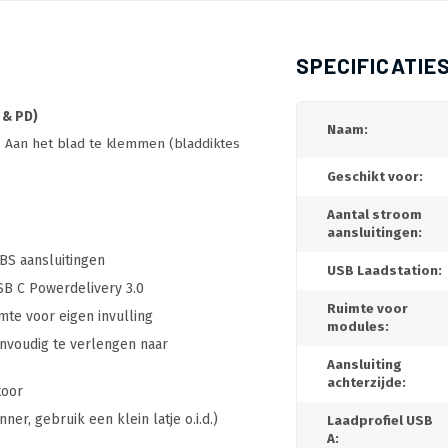
SPECIFICATIE
 & PD)
Naam:
l. Aan het blad te klemmen (bladdiktes
Geschikt voor:
Aantal stroom
aansluitingen:
BS aansluitingen
USB Laadstation:
B C Powerdelivery 3.0
Ruimte voor
mte voor eigen invulling
modules:
nvoudig te verlengen naar
Aansluiting
achterzijde:
toor
ner, gebruik een klein latje o.i.d.)
Laadprofiel USB
A: