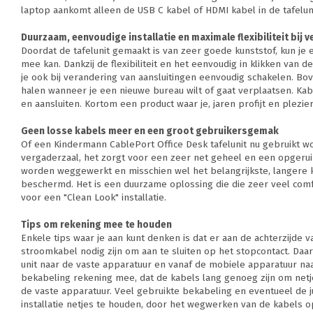
laptop aankomt alleen de USB C kabel of HDMI kabel in de tafelun
Duurzaam, eenvoudige installatie en maximale flexibiliteit bij 
Doordat de tafelunit gemaakt is van zeer goede kunststof, kun je er
mee kan. Dankzij de flexibiliteit en het eenvoudig in klikken van d
je ook bij verandering van aansluitingen eenvoudig schakelen. Bo
halen wanneer je een nieuwe bureau wilt of gaat verplaatsen. Kab
en aansluiten. Kortom een product waar je, jaren profijt en plezi
Geen losse kabels meer en een groot gebruikersgemak
Of een Kindermann CablePort Office Desk tafelunit nu gebruikt wo
vergaderzaal, het zorgt voor een zeer net geheel en een opgerui
worden weggewerkt en misschien wel het belangrijkste, langere k
beschermd. Het is een duurzame oplossing die die zeer veel comf
voor een "Clean Look" installatie.
Tips om rekening mee te houden
Enkele tips waar je aan kunt denken is dat er aan de achterzijde v
stroomkabel nodig zijn om aan te sluiten op het stopcontact. Daa
unit naar de vaste apparatuur en vanaf de mobiele apparatuur naar
bekabeling rekening mee, dat de kabels lang genoeg zijn om netj
de vaste apparatuur. Veel gebruikte bekabeling en eventueel de 
installatie netjes te houden, door het wegwerken van de kabels o