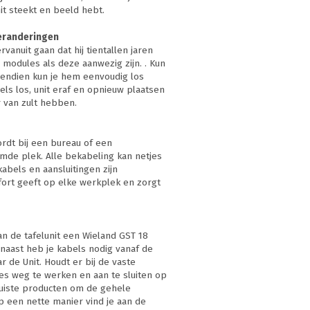
it steekt en beeld hebt.
veranderingen
vanuit gaan dat hij tientallen jaren
e modules als deze aanwezig zijn. . Kun
vendien kun je hem eenvoudig los
els los, unit eraf en opnieuw plaatsen
er van zult hebben.
rdt bij een bureau of een
mde plek. Alle bekabeling kan netjes
abels en aansluitingen zijn
ort geeft op elke werkplek en zorgt
an de tafelunit een Wieland GST 18
rnaast heb je kabels nodig vanaf de
 de Unit. Houdt er bij de vaste
es weg te werken en aan te sluiten op
juiste producten om de gehele
p een nette manier vind je aan de