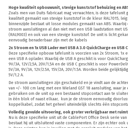
Hoge kwaliteit opbouwunit, stevige kunststof behuizing en AB
Zoals men van Duits fabricaat mag verwachten, is deze tafelunit
kwaliteit gemaakt van stevige kunststof in de kleur RAL7015, leig
binnenzijde bestaat uit losse modules gemaakt van ABS. Waarbij e
stroom aansluitingen al dan niet met een USB laadstation met USB 
(RAL9003) en ook van een stevige kunststof. De unit is licht geka
eenvoudig benaderbaar zijn met de kabels
2x Stroom en 1x USB Lader met USB A 3.0 QuickCharge en USB C
Deze specifieke opbouw tafelunit is voorzien van 2x Stroom, 1x
een USB A oplader. Waarbij de USB A geschikt is voor QuickCharg
9V/3A, 12V/2,5A, 20V/1,5A en de USB C geschikt is voor PowerDeli
5V/3A, 9V/3A, 12V/2.5A, 15V/2A, 20V/1.5A. Worden beide gelijktijdi
5V/1,2 A.
De stroom aansluitingen zijn geschakeld en je vindt aan de acht
van +/- 100 cm lang met een Wieland GST 18 aansluiting, waar je
gebruiken om de unit op een bestaand stopcontact aan te sluit
in één blok of naast elkaar, kun je de stroom eenvoudig doorlu
koppelkabel, zodat het geheel uiteindelijk slechts één stopcont
Volledig gevulde uitvoering, ook groter verkrijgbaar met ruimt
Nu is deze specifieke unit uit de CablePort Office Desk serie va
bestaat hij uit uitsluitend vaste componenten. Er zijn echter ook 