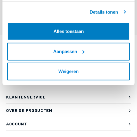
€--,--
leeg (8 halfsize modules)
geaccepteerd.
Details tonen
Eindgebruiker? Kijk op
www.kabelsenmeer.nl
of
www.beugelsenmeer.nl
Login voor prijzen (uitsluitend resellers)
Alles toestaan
PRODUCTOMSCHRIJVING
Aanpassen
Weigeren
KLANTENSERVICE
OVER DE PRODUCTEN
ACCOUNT