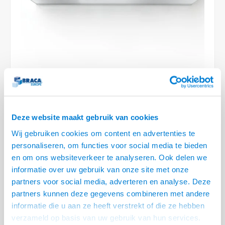
Conference Speakers en Microfoons
Speakers
Stroomkabels
TV st
Acces
HDMI 
Displ
USB C 
Draai
USB C 
Verle
BNC T
Coax &
Audio
XLR &
Camera Beugels
Overige
BNC / SDI Kabels
Access
HDMI 
USB C
USB C 
Stekk
BNC A
Coax 
Audio
Conne
Kabels voor Camera's
Coax en F-Connector Kabels
HDMI 
USB C
USB A 
Power
BNC a
RCA &
Overige Camera Accessoires
Composiet Video Kabels
HDMI 
USB C
USB 2.
Stroo
RCA &
Audio kabels
LEVERTIJD 2 TOT 3 DAGEN
USB 2
Deze website maakt gebruik van cookies
XLR en Jack kabels
• 3x 220 Volt, 1x USB Lader, 2x leeg (4 halfsize modules)
Wij gebruiken cookies om content en advertenties te
USB 2
• Volledig te vullen met aansluitingen naar keuze
personaliseren, om functies voor social media te bieden
Speaker kabels
• Geschikt voor directe inbouw, m.b.v. bladklem voor klemmen aan
en om ons websiteverkeer te analyseren. Ook delen we
informatie over uw gebruik van onze site met onze
tafelblad of inbouw m.b.v. frame (slide)
partners voor social media, adverteren en analyse. Deze
• Multifunctioneel inzetbaar
Lees meer
partners kunnen deze gegevens combineren met andere
informatie die u aan ze heeft verstrekt of die ze hebben
Variant
Prijs
Aantal
verzameld op basis van uw gebruik van hun services.
CablePort modulehouder - 3x