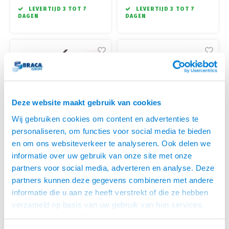
• Een ideale manier om flexibel
• Een ideale manier om flexibel
LEVERTIJD 3 TOT 7
LEVERTIJD 3 TOT 7
je bekabeling netjes te
je bekabeling netjes te
DAGEN
DAGEN
bundelen en weg te werken
bundelen en weg te werken
• Zeer goede kwaliteit, Techflex
• Zeer goede kwaliteit, Techflex
is wereldwijd de specialist op
is wereldwijd de specialist op
dit gebied
dit gebied
Deze website maakt gebruik van cookies
Wij gebruiken cookies om content en advertenties te
personaliseren, om functies voor social media te bieden
en om ons websiteverkeer te analyseren. Ook delen we
Techflex
Techflex
informatie over uw gebruik van onze site met onze
FLEXO F6 KABELHOES
FLEXO F6 ZELF
partners voor social media, adverteren en analyse. Deze
∅19.1MM-30 METER
OPROLBARE KABELHOES
• Zwart, zelf oprolbaar op rol 30
• Zwart, zelf oprolbaar op rol 45
partners kunnen deze gegevens combineren met andere
ZWART ∅12.7MM-45
meter
meter
METER
informatie die u aan ze heeft verstrekt of die ze hebben
• Halogeenvrij, knip en slijtvast
• Halogeenvrij, knip en slijtvast
• Een ideale manier om flexibel
• Een ideale manier om flexibel
verzameld op basis van uw gebruik van hun services.
LEVERTIJD 3 TOT 7
LEVERTIJD 3 TOT 7
je bekabeling netjes te
je bekabeling netjes te
DAGEN
DAGEN
Het chatcontact is alleen mogelijk als u de cookies heeft
bundelen en weg te werken
bundelen en weg te werken
geaccepteerd.
• Zeer goede kwaliteit, Techflex
• Zeer goede kwaliteit, Techflex