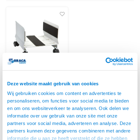
Conference Speakers en Microfoons
Stroomkabels
TV st
Acces
HDMI 
Displ
USB C 
Draai
USB C 
Verle
BNC T
Coax &
Audio
XLR &
Speakers
Camera Beugels
BNC / SDI Kabels
Access
HDMI 
USB C
USB C 
Stekk
BNC A
Coax 
Audio
Conne
Overige
Kabels voor Camera's
Coax en F-Connector Kabels
HDMI 
USB C
USB A 
Power
BNC a
RCA &
Overige Camera Accessoires
Composiet Video Kabels
HDMI 
USB C
USB 2.
Stroo
RCA &
Audio kabels
USB 2
Braca
XLR en Jack kabels
PC STANDAARD OP
Deze website maakt gebruik van cookies
USB 2
WIELEN - BRC1516
• Geschikt voor Pc's van 140 t/m
Wij gebruiken cookies om content en advertenties te
Speaker kabels
255 breed
personaliseren, om functies voor social media te bieden
• PC van de vloer plaatsen
verminderd aantrekken stof in
en om ons websiteverkeer te analyseren. Ook delen we
VOOR 15:00 BESTELD,
de ventilatoren
MORGEN GELEVERD!
informatie over uw gebruik van onze site met onze
• Op wieltjes, dus eenvoudig
verplaatsbaar. Ook voor de
partners voor social media, adverteren en analyse. Deze
schoonmakers
partners kunnen deze gegevens combineren met andere
informatie die u aan ze heeft verstrekt of die ze hebben