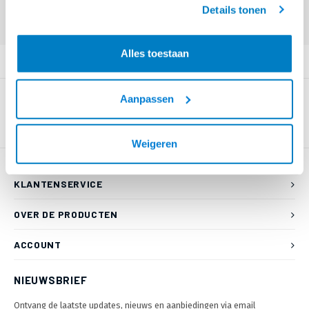
Eindgebruiker? Kijk op
www.kabelsenmeer.nl
of
www.beugelsenmeer.nl
Details tonen
Login voor prijzen (uitsluitend resellers)
Alles toestaan
PRODUCTOMSCHRIJVING
Aanpassen
Weigeren
KLANTENSERVICE
OVER DE PRODUCTEN
ACCOUNT
NIEUWSBRIEF
Ontvang de laatste updates, nieuws en aanbiedingen via email