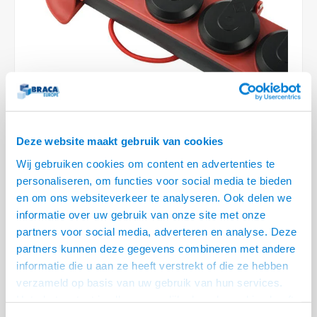
Conference Speakers en Microfoons
Speakers
Stroomkabels
TV st
Acces
HDMI 
Displ
USB C 
Draai
USB C 
Verle
BNC T
Coax &
Audio
XLR &
Camera Beugels
Overige
BNC / SDI Kabels
Access
HDMI 
USB C
USB C 
Stekk
BNC A
Coax 
Audio
Conne
Kabels voor Camera's
Coax en F-Connector Kabels
HDMI 
USB C
USB A 
Power
BNC a
RCA &
Overige Camera Accessoires
Composiet Video Kabels
HDMI 
USB C
USB 2.
Stroo
RCA &
Deze website maakt gebruik van cookies
Audio kabels
LEVERTIJD 2 TOT 5 DAGEN
USB 2
Wij gebruiken cookies om content en advertenties te
personaliseren, om functies voor social media te bieden
XLR en Jack kabels
• Verlichte schakelaar, IP44 Waterdicht, geschikt voor buitengebruik
USB 2
en om ons websiteverkeer te analyseren. Ook delen we
• Verhoogde aanraakbeveiliging
informatie over uw gebruik van onze site met onze
Speaker kabels
• Zeer flexibele kabel door rubberen doorvoer
Lees meer
partners voor social media, adverteren en analyse. Deze
partners kunnen deze gegevens combineren met andere
Variant
Prijs
Aantal
informatie die u aan ze heeft verstrekt of die ze hebben
4-Voudig Professioneel Outdoor
verzameld op basis van uw gebruik van hun services.
€--,--
Stekkerblok 3.0 meter
Het chatcontact is alleen mogelijk als u de cookies heeft
geaccepteerd.